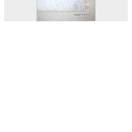
Licensed under
Creative Commons
|
Imprint
|
Privacy
| Report bugs to