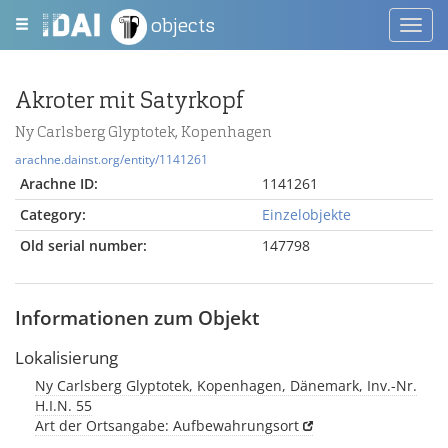
objects
Toggl
navig
Akroter mit Satyrkopf
Ny Carlsberg Glyptotek, Kopenhagen
arachne.dainst.org/entity/1141261
Arachne ID:
1141261
Category:
Einzelobjekte
Old serial number:
147798
Informationen zum Objekt
Lokalisierung
Ny Carlsberg Glyptotek, Kopenhagen, Dänemark, Inv.-Nr.
H.I.N. 55
Art der Ortsangabe: Aufbewahrungsort