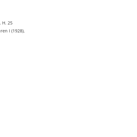
. H. 25
en I (1928),