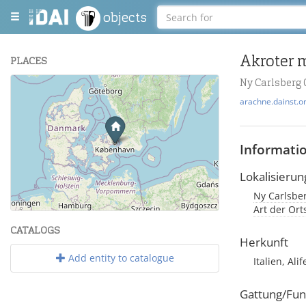
objects
Akroter 
PLACES
Ny Carlsberg
+
arachne.dainst.o
−
Informati
Lokalisierun
Ny Carlsber
Leaflet
| Maps and Data ©
OpenStreetMap
.
Art der Or
CATALOGS
Herkunft
Add entity to catalogue
Italien, Alif
Gattung/Fun