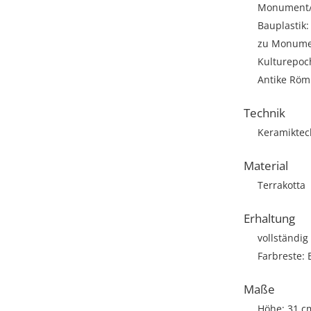
Monument/A
Bauplastik:
zu Monumen
Kulturepoch
Antike Römi
Technik
Keramiktec
Material
Terrakotta
Erhaltung
vollständig
Farbreste:
Maße
Höhe: 31 c