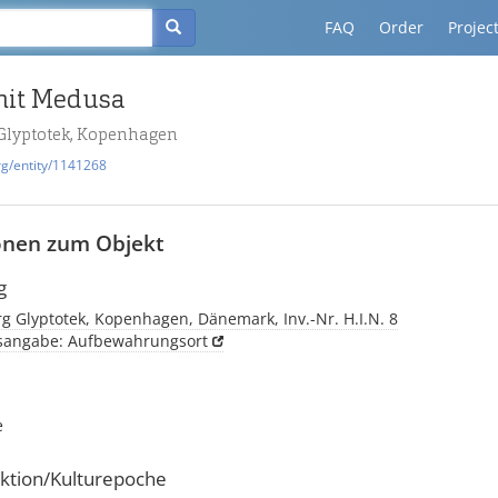
FAQ
Order
Projec
mit Medusa
 Glyptotek, Kopenhagen
rg/entity/1141268
onen zum Objekt
g
g Glyptotek, Kopenhagen, Dänemark, Inv.-Nr. H.I.N. 8
tsangabe: Aufbewahrungsort
e
ktion/Kulturepoche