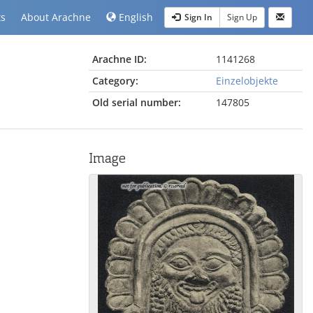
ts
About Arachne
English
Sign In
Sign Up
Arachne ID:
1141268
Category:
Einzelobjekte
Old serial number:
147805
Image