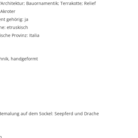
rchitektur; Bauornamentik; Terrakotte; Relief
 Akroter
t gehörig: ja
e: etruskisch
sche Provinz: Italia
hnik, handgeformt
 Bemalung auf dem Sockel: Seepferd und Drache
m