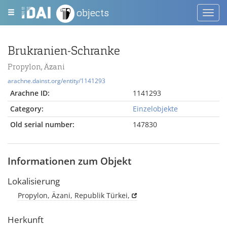
objects
Toggl
navig
Brukranien-Schranke
Propylon, Äzani
arachne.dainst.org/entity/1141293
Arachne ID:
1141293
Category:
Einzelobjekte
Old serial number:
147830
Informationen zum Objekt
Lokalisierung
Propylon, Äzani, Republik Türkei,
Herkunft