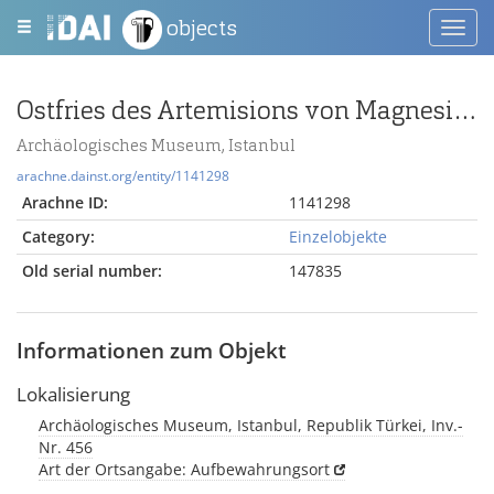
objects
Toggl
navig
Ostfries des Artemisions von Magnesia am Mäander: Platte 02
Archäologisches Museum, Istanbul
arachne.dainst.org/entity/1141298
Arachne ID:
1141298
Category:
Einzelobjekte
Old serial number:
147835
Informationen zum Objekt
Lokalisierung
Archäologisches Museum, Istanbul, Republik Türkei, Inv.-
Nr. 456
Art der Ortsangabe: Aufbewahrungsort