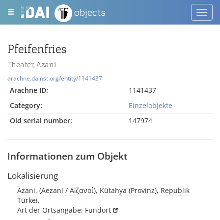
objects
Toggl
navig
Pfeifenfries
Theater, Äzani
arachne.dainst.org/entity/1141437
Arachne ID:
1141437
Category:
Einzelobjekte
Old serial number:
147974
Informationen zum Objekt
Lokalisierung
Äzani, (Aezani / Αἰζανοί), Kütahya (Provinz), Republik
Türkei,
Art der Ortsangabe: Fundort