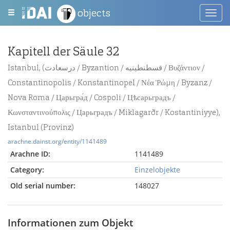
objects
Toggl
navig
Kapitell der Säule 32
Istanbul, (درسعادت / Byzantion / قسطنطينيه / Βυζάντιον /
Constantinopolis / Konstantinopel / Νέα Ῥώμη / Byzanz /
Nova Roma / Царьгра́д / Cospoli / Цѣсарьградъ /
Κωνσταντινούπολις / Царьградъ / Miklagarðr / Kostantiniyye),
Istanbul (Provinz)
arachne.dainst.org/entity/1141489
Arachne ID:
1141489
Category:
Einzelobjekte
Old serial number:
148027
Informationen zum Objekt