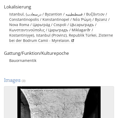
Lokalisierung
Istanbul, (درسعادت / Byzantion / قسطنطينيه / Βυζάντιον /
Constantinopolis / Konstantinopel / Νέα Ῥώμη / Byzanz /
Nova Roma / Царьгра́д / Cospoli / Цѣсарьградъ /
Κωνσταντινούπολις / Царьградъ / Miklagarðr /
Kostantiniyye), Istanbul (Provinz), Republik Türkei, Zisterne
bei der Bodrum Camii - Myrelaion.
Gattung/Funktion/Kulturepoche
Bauornamentik
Images
(3)