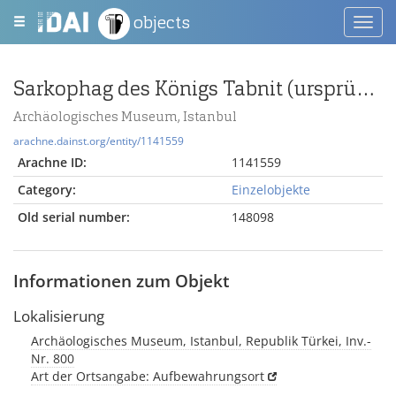
objects
Toggl
navig
Sarkophag des Königs Tabnit (ursprünglich für Pa-en-Ptah)
Archäologisches Museum, Istanbul
arachne.dainst.org/entity/1141559
Arachne ID:
1141559
Category:
Einzelobjekte
Old serial number:
148098
Informationen zum Objekt
Lokalisierung
Archäologisches Museum, Istanbul, Republik Türkei, Inv.-
Nr. 800
Art der Ortsangabe: Aufbewahrungsort