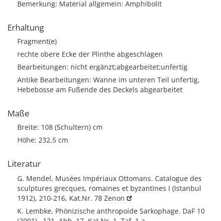
Bemerkung: Material allgemein: Amphibolit
Erhaltung
Fragment(e)
rechte obere Ecke der Plinthe abgeschlagen
Bearbeitungen: nicht ergänzt;abgearbeitet;unfertig
Antike Bearbeitungen: Wanne im unteren Teil unfertig,
Hebebosse am Fußende des Deckels abgearbeitet
Maße
Breite: 108 (Schultern) cm
Höhe: 232,5 cm
Literatur
G. Mendel, Musées Impériaux Ottomans. Catalogue des
sculptures grecques, romaines et byzantines I (Istanbul
1912), 210-216, Kat.Nr. 78
Zenon
K. Lembke, Phönizische anthropoide Sarkophage. DaF 10
(2001) , 121, Abb. 17, Kat.Nr. 1, Taf. 1 a