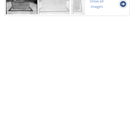
Show all
images
Licensed under
Creative Commons
|
Imprint
|
Privacy
| Report bugs to
idai.objects@dainst.de