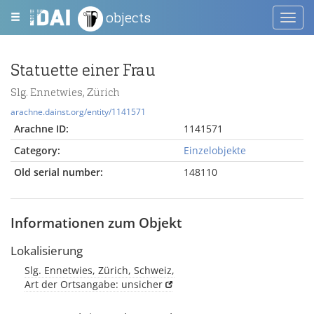
objects
Toggl
navig
Statuette einer Frau
Slg. Ennetwies, Zürich
arachne.dainst.org/entity/1141571
Arachne ID:
1141571
Category:
Einzelobjekte
Old serial number:
148110
Informationen zum Objekt
Lokalisierung
Slg. Ennetwies, Zürich, Schweiz,
Art der Ortsangabe: unsicher