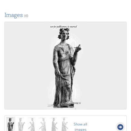
Images
(6)
Show all
images