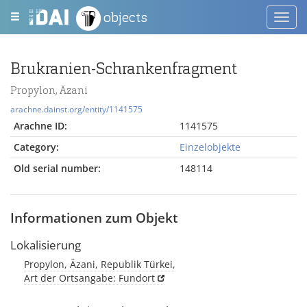
objects
Toggl
navig
Brukranien-Schrankenfragment
Propylon, Äzani
arachne.dainst.org/entity/1141575
Arachne ID:
1141575
Category:
Einzelobjekte
Old serial number:
148114
Informationen zum Objekt
Lokalisierung
Propylon, Äzani, Republik Türkei,
Art der Ortsangabe: Fundort