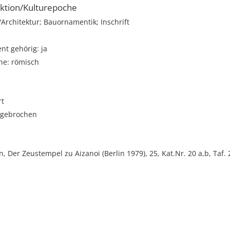
ktion/Kulturepoche
rchitektur; Bauornamentik; Inschrift
t gehörig: ja
he: römisch
rt
abgebrochen
 Der Zeustempel zu Aizanoi (Berlin 1979), 25, Kat.Nr. 20 a,b, Taf. 2