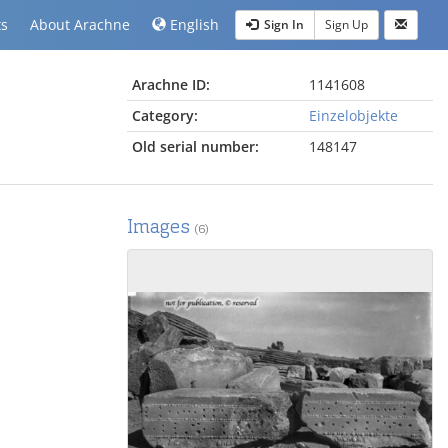
ts
About Arachne
English
Sign In
Sign Up
Arachne ID:
1141608
Category:
Einzelobjekte
Old serial number:
148147
Images
(6)