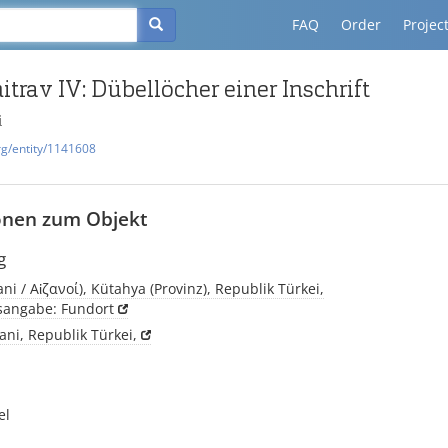
FAQ
Order
Projec
itrav IV: Dübellöcher einer Inschrift
i
rg/entity/1141608
onen zum Objekt
g
ani / Αἰζανοί), Kütahya (Provinz), Republik Türkei,
tsangabe: Fundort
ani, Republik Türkei,
el