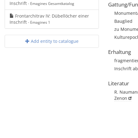
Inschrift
- Emagines Gesamtkatalog
Gattung/Fun
Monument/A
Frontarchitrav IV: Dübellöcher einer
Bauglied
Inschrift
- Emagines 1
zu Monumen
Kulturepoc
Add entity to catalogue
Erhaltung
fragmentie
Inschrift 
Literatur
R. Naumann,
Zenon