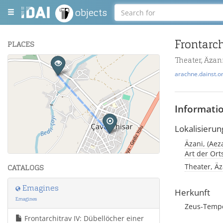
objects
Frontarch
PLACES
Theater, Äzan
+
arachne.dainst.o
−
Informati
Lokalisierun
Äzani, (Aez
Leaflet
| Maps and Data ©
OpenStreetMap
.
Art der Or
Theater, Äz
CATALOGS
Emagines
Herkunft
Emagines
Zeus-Temp
Frontarchitrav IV: Dübellöcher einer