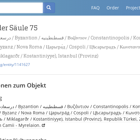
FAQ
Order
Projec
der Säule 75
yzanz / Nova Roma / Царьгра́д / Cospoli / Цѣсарьградъ / Κωνσταντι
iklagarðr / Kostantiniyye), Istanbul (Provinz)
rg/entity/1141627
onen zum Objekt
g
 Byzanz / Nova Roma / Царьгра́д / Cospoli / Цѣсарьградъ / Κωνσ
 / Miklagarðr / Kostantiniyye), Istanbul (Provinz), Republik Türkei, 
 Camii - Myrelaion.