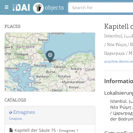
objects
Kapitell 
PLACES
Istanbul, (درسعادت / Byzantion / قسطنطينيه / Βυζάντιον / Constantinopolis / Konstantinopel
+
/ Νέα Ῥώμη / B
−
Царьградъ / M
arachne.dainst.o
Informati
Leaflet
| Maps and Data ©
OpenStreetMap
.
Lokalisierun
CATALOGS
Istanbul, (درسعادت / Byzantion / قسطنطينيه / Βυζάντιον / Constantinopolis / Konstantinopel /
Νέα Ῥώμη /
Emagines
/ Царьградъ
der Bodrum
Emagines
Kapitell der Säule 75
- Emagines 1