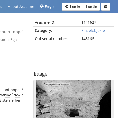
ts
About Arachne
English
Sign In
Sign Up
Arachne ID:
1141627
Category:
Einzelobjekte
Old serial number:
148166
νούπολις /
Image
ταντινούπολις
Zisterne bei