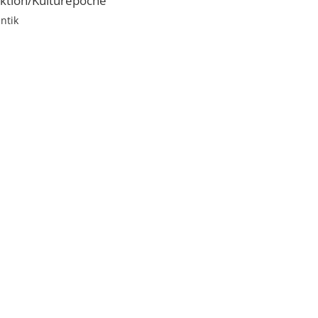
ktion/Kulturepoche
ntik