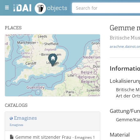
objects
Gemme mi
PLACES
Britische Mu
+
arachne.dainst.o
−
Informati
Lokalisierun
Britische M
Leaflet
| Maps and Data ©
OpenStreetMap
.
Art der Or
CATALOGS
Gattung/Fun
Emagines
Gemme/Ka
Emagines
Material
Gemme mit sitzender Frau
- Emagines 1