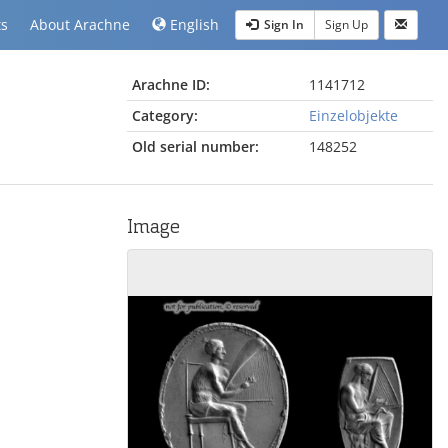
ts
About Arachne
English
Sign In
Sign Up
Arachne ID:
1141712
Category:
Einzelobjekte
Old serial number:
148252
Image