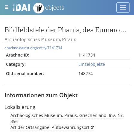
objects
Toggl
navig
Bildfeldstele der Phanis, des Eumaros und der Nikaso
Archäologisches Museum, Piräus
arachne.dainst.org/entity/1141734
Arachne ID:
1141734
Category:
Einzelobjekte
Old serial number:
148274
Informationen zum Objekt
Lokalisierung
Archäologisches Museum, Piräus, Griechenland, Inv.-Nr.
356
Art der Ortsangabe: Aufbewahrungsort