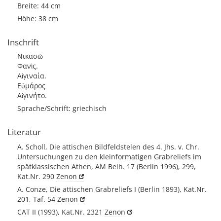
Breite: 44 cm
Höhe: 38 cm
Inschrift
Νικασὼ
Φανὶς.
Αἰγιναία.
Εὐμάρος
Αἰγινήτο.
Sprache/Schrift: griechisch
Literatur
A. Scholl, Die attischen Bildfeldstelen des 4. Jhs. v. Chr.
Untersuchungen zu den kleinformatigen Grabreliefs im
spätklassischen Athen, AM Beih. 17 (Berlin 1996), 299,
Kat.Nr. 290
Zenon
A. Conze, Die attischen Grabreliefs I (Berlin 1893), Kat.Nr.
201, Taf. 54
Zenon
CAT II (1993), Kat.Nr. 2321
Zenon