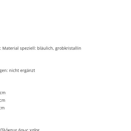
i
Material speziell: bläulich, grobkristallin
gen: nicht ergänzt
 cm
 cm
 cm
ε Πλόκαμε ἤρως χαῖρε