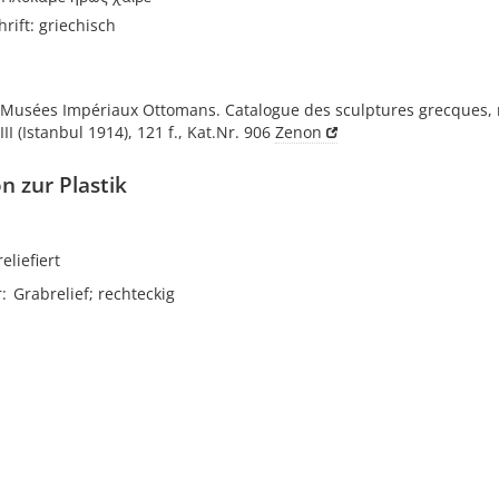
rift: griechisch
 Musées Impériaux Ottomans. Catalogue des sculptures grecques, 
II (Istanbul 1914), 121 f., Kat.Nr. 906
Zenon
n zur Plastik
reliefiert
r
Grabrelief; rechteckig