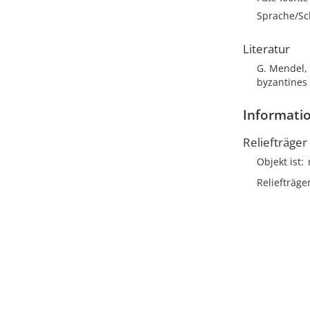
Sprache/Sch
Literatur
G. Mendel,
byzantines I
Informatio
Reliefträger
Objekt ist
Reliefträge