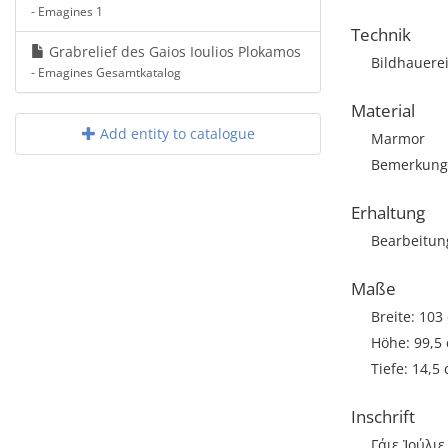
- Emagines 1
Technik
Grabrelief des Gaios Ioulios Plokamos
Bildhauere
- Emagines Gesamtkatalog
Material
Add entity to catalogue
Marmor
Bemerkung: 
Erhaltung
Bearbeitun
Maße
Breite: 103
Höhe: 99,5
Tiefe: 14,5
Inschrift
Γάιε Ἰούλι