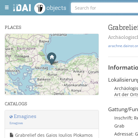
objects
Grabrelie
PLACES
Archäologisc
+
arachne.dainst.o
−
Informati
Lokalisierun
Archäologis
Leaflet
| Maps and Data ©
OpenStreetMap
.
Art der Or
CATALOGS
Gattung/Fun
Emagines
Inschrift; R
Emagines
Grab
Adressat: G
Grabrelief des Gaios Ioulios Plokamos