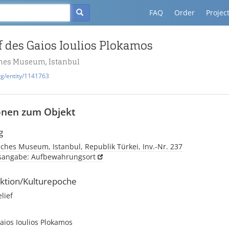
FAQ
Order
Projec
f des Gaios Ioulios Plokamos
hes Museum, Istanbul
rg/entity/1141763
onen zum Objekt
g
ches Museum, Istanbul, Republik Türkei, Inv.-Nr. 237
tsangabe: Aufbewahrungsort
ktion/Kulturepoche
elief
aios Ioulios Plokamos