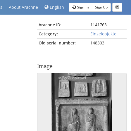
ts
About Arachne
English
Sign In
Sign Up
Arachne ID:
1141763
Category:
Einzelobjekte
Old serial number:
148303
Image