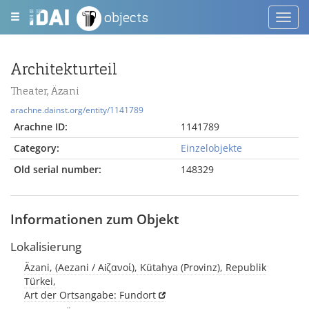
objects
Toggl
navig
Architekturteil
Theater, Äzani
arachne.dainst.org/entity/1141789
Arachne ID:
1141789
Category:
Einzelobjekte
Old serial number:
148329
Informationen zum Objekt
Lokalisierung
Äzani, (Aezani / Αἰζανοί), Kütahya (Provinz), Republik
Türkei,
Art der Ortsangabe: Fundort