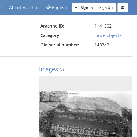
ts
About Arachne
English
Sign In
Sign Up
Arachne ID:
1141802
Category:
Einzelobjekte
Old serial number:
148342
Images
(2)