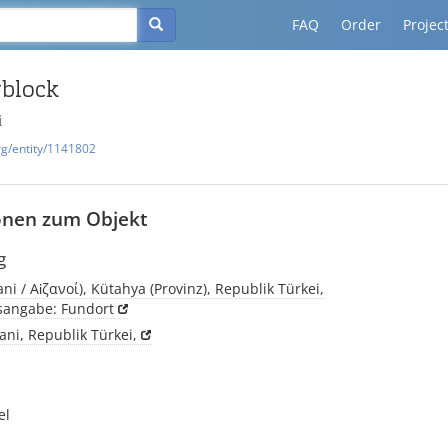
FAQ
Order
Projec
vblock
i
rg/entity/1141802
onen zum Objekt
g
ani / Αἰζανοί), Kütahya (Provinz), Republik Türkei,
tsangabe: Fundort
ani, Republik Türkei,
el