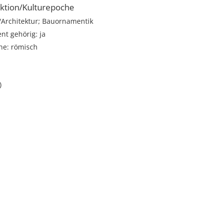
ktion/Kulturepoche
rchitektur; Bauornamentik
t gehörig: ja
he: römisch
)