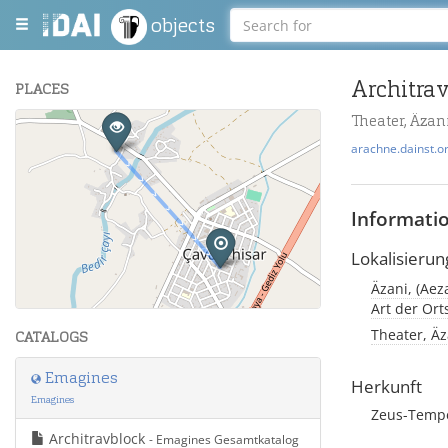
objects
Architra
PLACES
Theater, Äzan
+
arachne.dainst.o
−
Informati
Lokalisierun
Äzani, (Aez
Leaflet
| Maps and Data ©
OpenStreetMap
.
Art der Or
Theater, Äz
CATALOGS
Emagines
Herkunft
Emagines
Zeus-Temp
Architravblock
- Emagines Gesamtkatalog