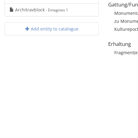
Gattung/Fun
Architravblock
- Emagines 1
Monument/A
zu Monumen
Add entity to catalogue
Kulturepoc
Erhaltung
Fragment(e