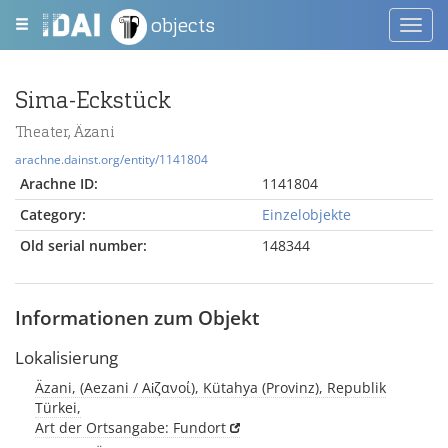
objects
Toggl
navig
Sima-Eckstück
Theater, Äzani
arachne.dainst.org/entity/1141804
Arachne ID:
1141804
Category:
Einzelobjekte
Old serial number:
148344
Informationen zum Objekt
Lokalisierung
Äzani, (Aezani / Αἰζανοί), Kütahya (Provinz), Republik
Türkei,
Art der Ortsangabe: Fundort