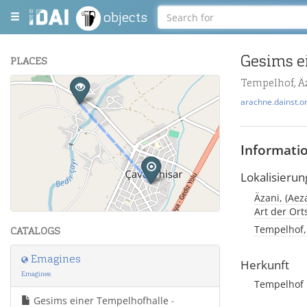
objects
Gesims e
PLACES
Tempelhof, Ä
+
arachne.dainst.o
−
Informati
Lokalisierun
Äzani, (Aez
Leaflet
| Maps and Data ©
OpenStreetMap
.
Art der Or
Tempelhof, 
CATALOGS
Emagines
Herkunft
Emagines
Tempelhof
Gesims einer Tempelhofhalle
-