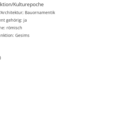
ktion/Kulturepoche
rchitektur; Bauornamentik
t gehörig: ja
he: römisch
unktion: Gesims
)