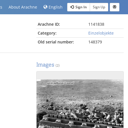
ts
About Arachne
English
Sign In
Sign Up
Arachne ID:
1141838
Category:
Einzelobjekte
Old serial number:
148379
Images
(2)