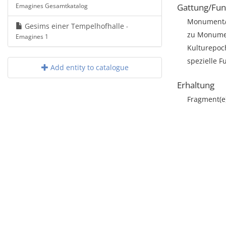
Emagines Gesamtkatalog
Gattung/Fun
Monument/A
Gesims einer Tempelhofhalle
-
zu Monumen
Emagines 1
Kulturepoc
spezielle F
Add entity to catalogue
Erhaltung
Fragment(e