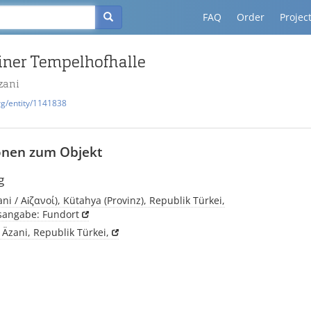
FAQ
Order
Projec
iner Tempelhofhalle
zani
rg/entity/1141838
onen zum Objekt
g
ani / Αἰζανοί), Kütahya (Provinz), Republik Türkei,
tsangabe: Fundort
Äzani, Republik Türkei,