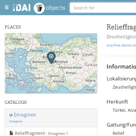
objects
Relieffr
PLACES
Zeusheiligtu
+
arachne.dainst.o
−
Informati
Lokalisierun
Zeusheiligt
Leaflet
| Maps and Data ©
OpenStreetMap
.
Herkunft
CATALOGS
Türkei, Aiz
Emagines
Emagines
Gattung/Fun
Relieffragment
Relief
- Emagines 1