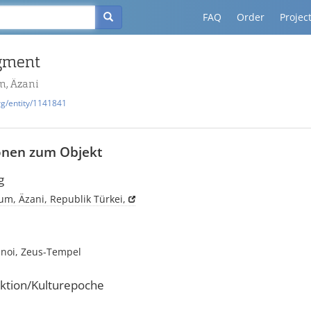
FAQ
Order
Projec
agment
m, Äzani
rg/entity/1141841
onen zum Objekt
g
um, Äzani, Republik Türkei,
anoi, Zeus-Tempel
ktion/Kulturepoche