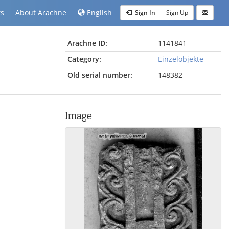
ts
About Arachne
English
Sign In
Sign Up
Arachne ID:
1141841
Category:
Einzelobjekte
Old serial number:
148382
Image