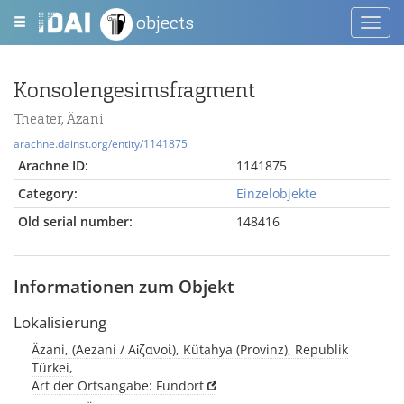
objects
Toggl
navig
Konsolengesimsfragment
Theater, Äzani
arachne.dainst.org/entity/1141875
Arachne ID:
1141875
Category:
Einzelobjekte
Old serial number:
148416
Informationen zum Objekt
Lokalisierung
Äzani, (Aezani / Αἰζανοί), Kütahya (Provinz), Republik
Türkei,
Art der Ortsangabe: Fundort