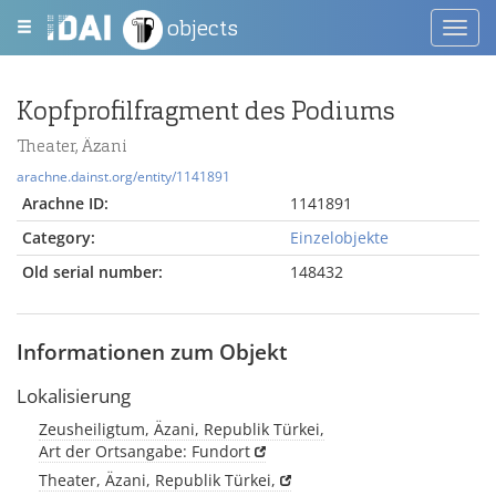
objects
Toggl
navig
Kopfprofilfragment des Podiums
Theater, Äzani
arachne.dainst.org/entity/1141891
Arachne ID:
1141891
Category:
Einzelobjekte
Old serial number:
148432
Informationen zum Objekt
Lokalisierung
Zeusheiligtum, Äzani, Republik Türkei,
Art der Ortsangabe: Fundort
Theater, Äzani, Republik Türkei,