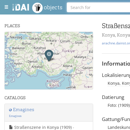
objects
Straßens
PLACES
Konya, Konya
+
arachne.dainst.o
−
Informati
Lokalisierun
Konya, Kony
Leaflet
| Maps and Data ©
OpenStreetMap
.
Datierung
CATALOGS
Foto: (1909)
Emagines
Emagines
Gattung/Fun
Straßenszene in Konya (1909)
Landeskund
-