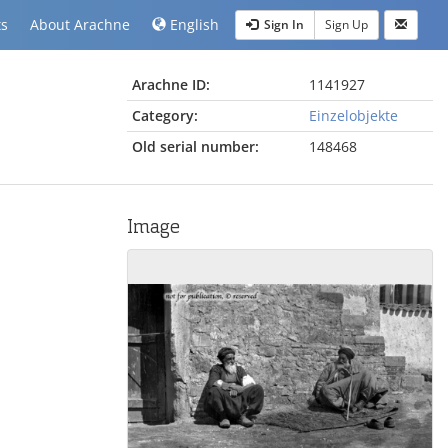
ts
About Arachne
English
Sign In
Sign Up
Arachne ID:
1141927
Category:
Einzelobjekte
Old serial number:
148468
Image