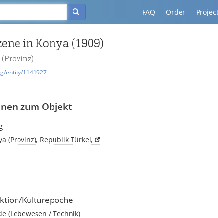
FAQ
Order
Projec
zene in Konya (1909)
 (Provinz)
rg/entity/1141927
onen zum Objekt
g
a (Provinz), Republik Türkei,
ktion/Kulturepoche
e (Lebewesen / Technik)