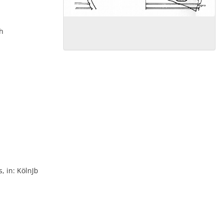
th
 in: KölnJb