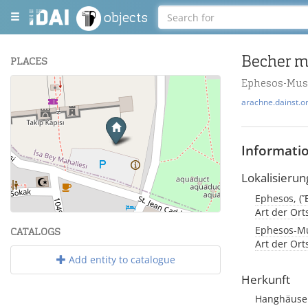
objects
Becher mi
PLACES
Ephesos-Mus
+
arachne.dainst.o
−
Informati
Lokalisierun
Ephesos, (Ἔ
Leaflet
| Maps and Data ©
OpenStreetMap
.
Art der Or
Ephesos-Mu
CATALOGS
Art der Or
Add entity to catalogue
Herkunft
Hanghäuse