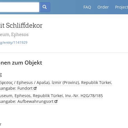
FAQ
Order
Projec
t Schliffdekor
eum, Ephesos
rg/entity/1141929
onen zum Objekt
g
φεσος / Ephesus / Apaša), İzmir (Provinz), Republik Türkei,
tsangabe: Fundort
seum, Ephesos, Republik Türkei, Inv.-Nr. H2G/78/185
tsangabe: Aufbewahrungsort
r