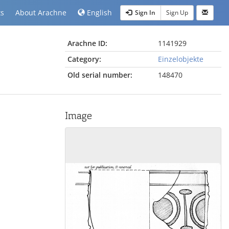
ts
About Arachne
English
Sign In
Sign Up
Arachne ID:
1141929
Category:
Einzelobjekte
Old serial number:
148470
Image