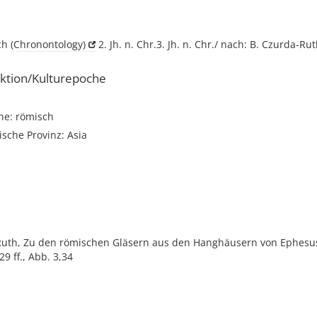
ich
(Chronontology)
2. Jh. n. Chr.3. Jh. n. Chr./ nach: B. Czurda-Ru
ktion/Kulturepoche
he: römisch
sche Provinz: Asia
Ruth, Zu den römischen Gläsern aus den Hanghäusern von Ephesus,
29 ff., Abb. 3,34