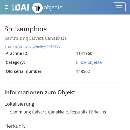
objects
Toggl
navig
Spitzamphora
Sammlung Calvert, Çanakkale
arachne.dainst.org/entity/1141960
Arachne ID:
1141960
Category:
Einzelobjekte
Old serial number:
148502
Informationen zum Objekt
Lokalisierung
Sammlung Calvert, Çanakkale, Republik Türkei,
Herkunft