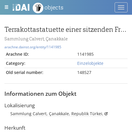
objects
Toggl
navig
Terrakottastatuette einer sitzenden Frau
Sammlung Calvert, Çanakkale
arachne.dainst.org/entity/1141985
Arachne ID:
1141985
Category:
Einzelobjekte
Old serial number:
148527
Informationen zum Objekt
Lokalisierung
Sammlung Calvert, Çanakkale, Republik Türkei,
Herkunft