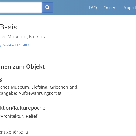
FAQ
Order
Projec
-Basis
hes Museum, Elefsina
rg/entity/1141987
onen zum Objekt
g
sches Museum, Elefsina, Griechenland,
tsangabe: Aufbewahrungsort
ktion/Kulturepoche
rchitektur; Relief
t gehörig: ja