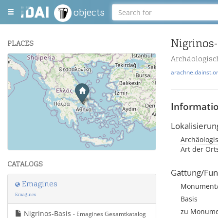
objects
Nigrinos
PLACES
Archäologisc
+
arachne.dainst.o
−
Informati
Lokalisierun
Archäologi
Leaflet
| Maps and Data ©
OpenStreetMap
.
Art der Or
CATALOGS
Gattung/Fun
Emagines
Monument/A
Emagines
Basis
zu Monumen
Nigrinos-Basis
- Emagines Gesamtkatalog