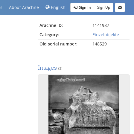
ts
About Arachne
English
Sign In
Sign Up
Arachne ID:
1141987
Category:
Einzelobjekte
Old serial number:
148529
Images
(3)