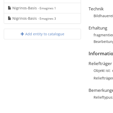
Nigrinos-Basis
Technik
- Emagines 1
Bildhauere
Nigrinos-Basis
- Emagines 3
Erhaltung
Add entity to catalogue
fragmentie
Bearbeitun
Informatio
Reliefträger
Objekt ist
Reliefträge
Bemerkung
Relieftypus