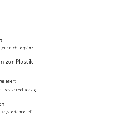
i
rt
gen: nicht ergänzt
n zur Plastik
reliefiert
r
Basis; rechteckig
en
: Mysterienrelief