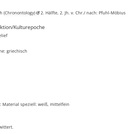
ch
(Chronontology)
2. Hälfte, 2. Jh. v. Chr./ nach: Pfuhl-Möbius
ktion/Kulturepoche
elief
e: griechisch
i
Material speziell: weiß, mittelfein
ittert.