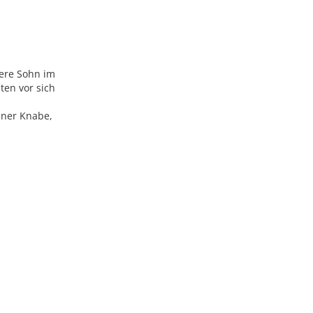
ßere Sohn im
ten vor sich
iner Knabe,