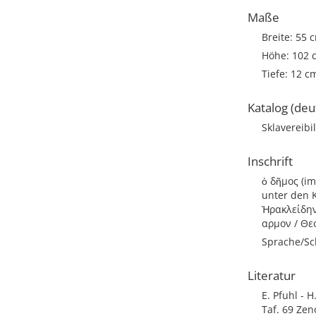
Maße
Breite: 55 
Höhe: 102 
Tiefe: 12 c
Katalog (deu
Sklavereibi
Inschrift
ὁ δῆμος (i
unter den 
Ἡρακλείδη
αρμον / Θ
Sprache/Sch
Literatur
E. Pfuhl - 
Taf. 69
Zen