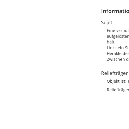
Informatio
Sujet
Eine verhül
aufgelöstem
hält.
Links ein S
Herakleides
Zwischen d
Reliefträger
Objekt ist
Reliefträge