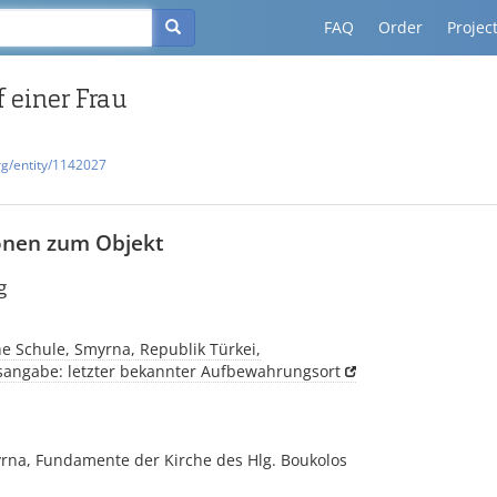
FAQ
Order
Projec
f einer Frau
rg/entity/1142027
onen zum Objekt
g
e Schule, Smyrna, Republik Türkei,
tsangabe: letzter bekannter Aufbewahrungsort
yrna, Fundamente der Kirche des Hlg. Boukolos