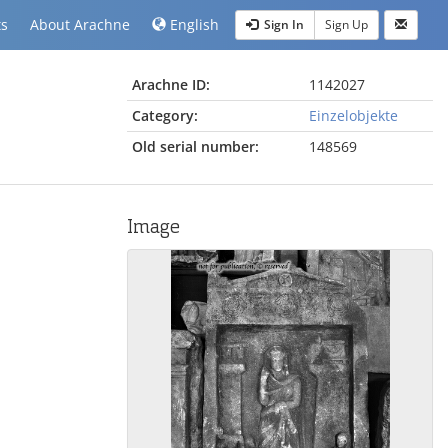
ts
About Arachne
English
Sign In
Sign Up
Arachne ID:
1142027
Category:
Einzelobjekte
Old serial number:
148569
Image