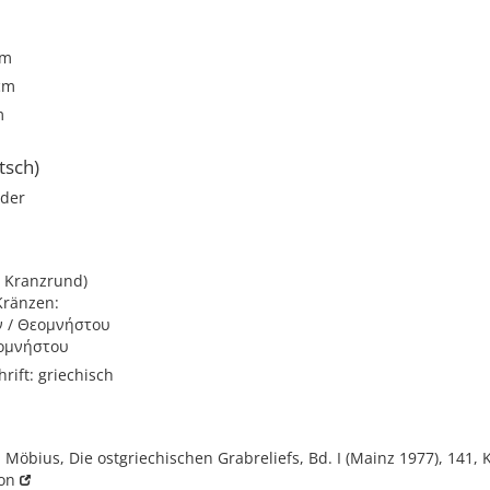
cm
cm
m
tsch)
lder
m Kranzrund)
Kränzen:
ν / Θεομνήστου
εομνήστου
rift: griechisch
H. Möbius, Die ostgriechischen Grabreliefs, Bd. I (Mainz 1977), 141, 
on