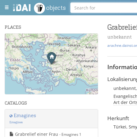
objects
Grabrelie
PLACES
unbekannt
+
arachne.dainst.o
−
Informati
Lokalisierun
unbekannt,
Leaflet
| Maps and Data ©
OpenStreetMap
.
Evangelisch
Art der Or
CATALOGS
Emagines
Herkunft
Emagines
Türkei, Sm
Grabrelief einer Frau
- Emagines 1