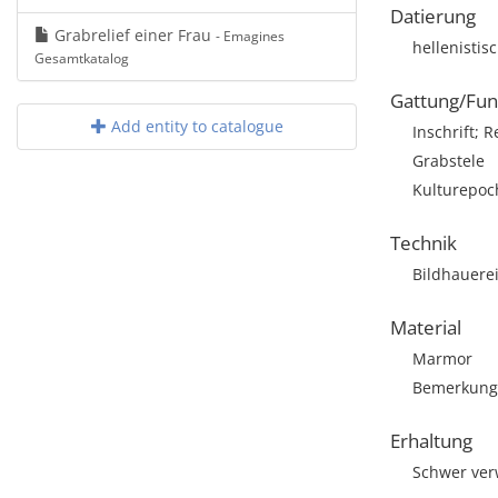
Datierung
Grabrelief einer Frau
- Emagines
hellenistis
Gesamtkatalog
Gattung/Fun
Add entity to catalogue
Inschrift; R
Grabstele
Kulturepoch
Technik
Bildhauere
Material
Marmor
Bemerkung: 
Erhaltung
Schwer verw