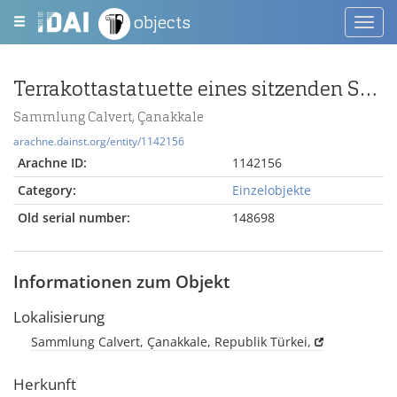
objects
Toggl
navig
Terrakottastatuette eines sitzenden Silens
Sammlung Calvert, Çanakkale
arachne.dainst.org/entity/1142156
Arachne ID:
1142156
Category:
Einzelobjekte
Old serial number:
148698
Informationen zum Objekt
Lokalisierung
Sammlung Calvert, Çanakkale, Republik Türkei,
Herkunft