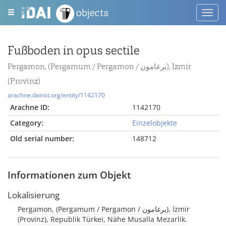
objects
Toggl
navig
Fußboden in opus sectile
Pergamon, (Pergamum / Pergamon / برغامون), İzmir
(Provinz)
arachne.dainst.org/entity/1142170
Arachne ID:
1142170
Category:
Einzelobjekte
Old serial number:
148712
Informationen zum Objekt
Lokalisierung
Pergamon, (Pergamum / Pergamon / برغامون), İzmir
(Provinz), Republik Türkei, Nähe Musalla Mezarlik.