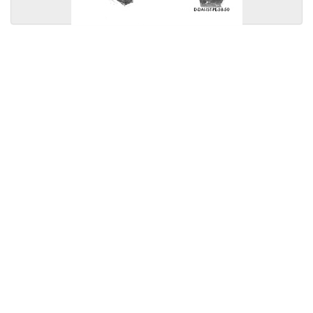
Licensed under
Creative Commons
|
Imprint
|
Privacy
| Report bugs to
idai.objects@dainst.de
v1.0.3 (build #485)