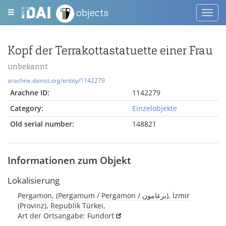
objects
Toggl
navig
Kopf der Terrakottastatuette einer Frau
unbekannt
arachne.dainst.org/entity/1142279
Arachne ID:
1142279
Category:
Einzelobjekte
Old serial number:
148821
Informationen zum Objekt
Lokalisierung
Pergamon, (Pergamum / Pergamon / برغامون), İzmir
(Provinz), Republik Türkei,
Art der Ortsangabe: Fundort