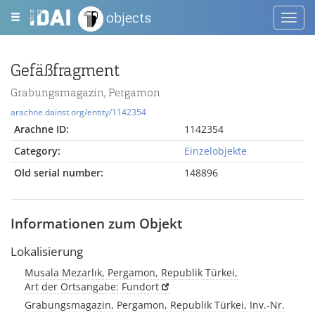
objects
Toggl
navig
Gefäßfragment
Grabungsmagazin, Pergamon
arachne.dainst.org/entity/1142354
Arachne ID:
1142354
Category:
Einzelobjekte
Old serial number:
148896
Informationen zum Objekt
Lokalisierung
Musala Mezarlık, Pergamon, Republik Türkei,
Art der Ortsangabe: Fundort
Grabungsmagazin, Pergamon, Republik Türkei, Inv.-Nr.