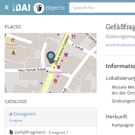
objects
Gefäßfra
PLACES
Grabungsmag
+
arachne.dainst.o
−
Informati
Lokalisierun
Musala Mez
Leaflet
| Maps and Data ©
OpenStreetMap
.
Art der Or
Grabungsma
CATALOGS
Emagines
Herkunft
Emagines
Kampagne 
Gefäßfragment
- Emagines 1