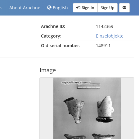
ts
About Arachne
English
Sign In
Sign Up
Arachne ID:
1142369
Category:
Einzelobjekte
Old serial number:
148911
Image