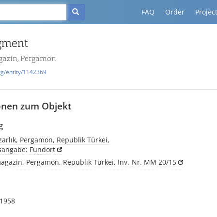
FAQ
Order
Projec
gment
azin, Pergamon
rg/entity/1142369
onen zum Objekt
g
arlık, Pergamon, Republik Türkei,
tsangabe: Fundort
gazin, Pergamon, Republik Türkei, Inv.-Nr. MM 20/15
1958