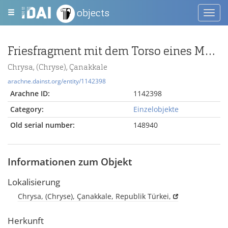
objects
Toggl
navig
Friesfragment mit dem Torso eines Mannes
Chrysa, (Chryse), Çanakkale
arachne.dainst.org/entity/1142398
Arachne ID:
1142398
Category:
Einzelobjekte
Old serial number:
148940
Informationen zum Objekt
Lokalisierung
Chrysa, (Chryse), Çanakkale, Republik Türkei,
Herkunft