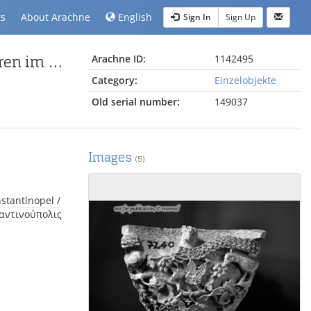
ts
About Arachne
English
Sign In
Sign Up
würfelförmiges Kapitell mit der Darstellung von Tieren im Rankenwerk
Arachne ID:
1142495
Category:
Einzelobjekte
Old serial number:
149037
Images
(5)
ταντινούπολις