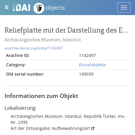
objects
Toggl
navig
Reliefplatte mit der Darstellung des Einzugs von Christus in Jerusalem
Archäologisches Museum, Istanbul
arachne.dainst.org/entity/1142497
Arachne ID:
1142497
Category:
Einzelobjekte
Old serial number:
149039
Informationen zum Objekt
Lokalisierung
Archäologisches Museum, Istanbul, Republik Türkei, Inv.-
Nr. 2395
Art der Ortsangabe: Aufbewahrungsort