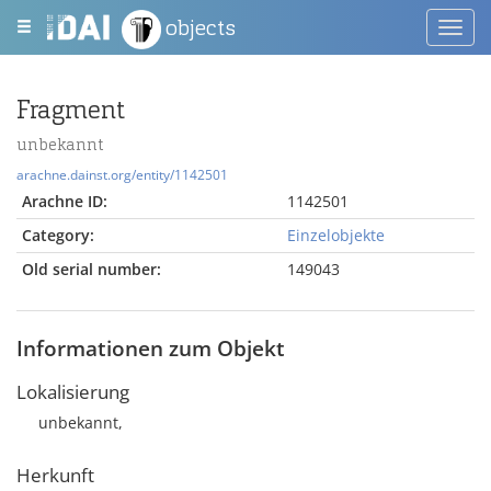
objects
Toggl
navig
Fragment
unbekannt
arachne.dainst.org/entity/1142501
Arachne ID:
1142501
Category:
Einzelobjekte
Old serial number:
149043
Informationen zum Objekt
Lokalisierung
unbekannt,
Herkunft