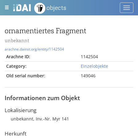
objects
Toggl
navig
ornamentiertes Fragment
unbekannt
arachne.dainst.org/entity/1142504
Arachne ID:
1142504
Category:
Einzelobjekte
Old serial number:
149046
Informationen zum Objekt
Lokalisierung
unbekannt, Inv.-Nr. Myr 141
Herkunft