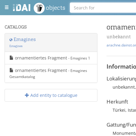
objects
ornament
CATALOGS
unbekannt
Emagines
arachne.dainst.o
Emagines
ornamentiertes Fragment
- Emagines 1
Informati
ornamentiertes Fragment
- Emagines
Gesamtkatalog
Lokalisierun
unbekannt,
Add entity to catalogue
Herkunft
Türkei, Ist
Gattung/Fun
Monument/A