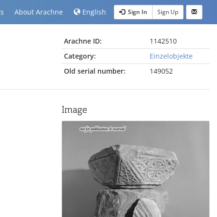
ts
About Arachne
English
Sign In
Sign Up
Arachne ID:
1142510
Category:
Einzelobjekte
Old serial number:
149052
Image