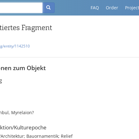
FAQ
Order
Projec
iertes Fragment
rg/entity/1142510
onen zum Objekt
g
anbul, Myrelaion?
ktion/Kulturepoche
rchitektur; Bauornamentik; Relief