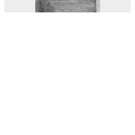
Licensed under
Creative Commons
|
Imprint
|
Privacy
| Report bugs to
idai.objects@dainst.de
v1.0.3 (build #485)