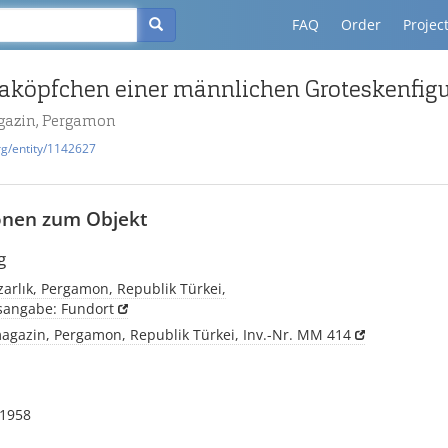
FAQ
Order
Projec
taköpfchen einer männlichen Groteskenfig
azin, Pergamon
rg/entity/1142627
onen zum Objekt
g
arlık, Pergamon, Republik Türkei,
tsangabe: Fundort
gazin, Pergamon, Republik Türkei, Inv.-Nr. MM 414
1958