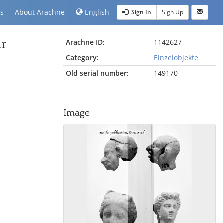
ts
About Arachne
English
Sign In
Sign Up
ur
Arachne ID:
1142627
Category:
Einzelobjekte
Old serial number:
149170
Image