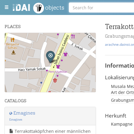
objects
Terrakot
PLACES
Grabungsmag
+
arachne.dainst.o
−
Informati
Lokalisierun
Musala Mez
Leaflet
| Maps and Data ©
OpenStreetMap
.
Art der Or
Grabungsma
CATALOGS
Emagines
Herkunft
Emagines
Kampagne 
Terrakottaköpfchen einer männlichen