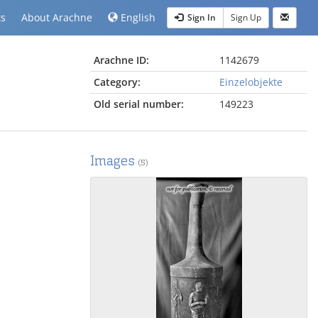
ts
About Arachne
English
Sign In
Sign Up
Arachne ID:
1142679
Category:
Einzelobjekte
Old serial number:
149223
Images
(5)