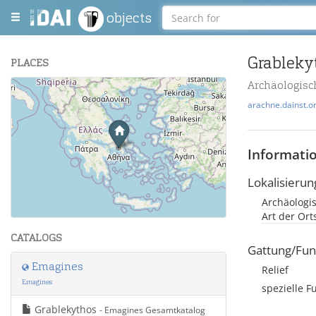
objects
Grableky
PLACES
Archäologis
+
arachne.dainst.o
−
Informati
Lokalisierun
Archäologi
Leaflet
| Maps and Data ©
OpenStreetMap
.
Art der Or
CATALOGS
Gattung/Fun
Emagines
Relief
Emagines
spezielle F
Grablekythos
- Emagines Gesamtkatalog