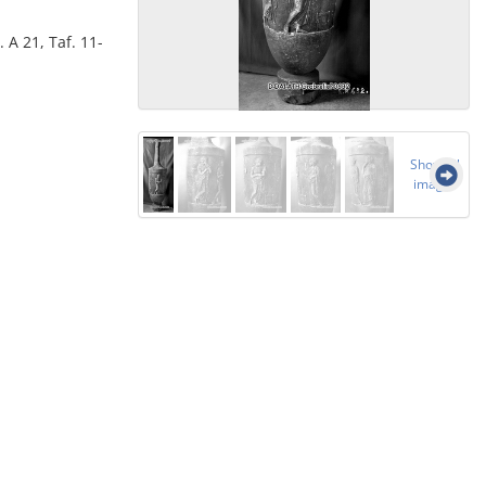
A 21, Taf. 11-
Show all
images