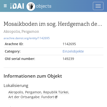
objects
Toggl
navig
Mosaikboden im sog. Herdgemach des Palastes IV
Akropolis, Pergamon
arachne.dainst.org/entity/1142695
Arachne ID:
1142695
Category:
Einzelobjekte
Old serial number:
149239
Informationen zum Objekt
Lokalisierung
Akropolis, Pergamon, Republik Türkei,
Art der Ortsangabe: Fundort