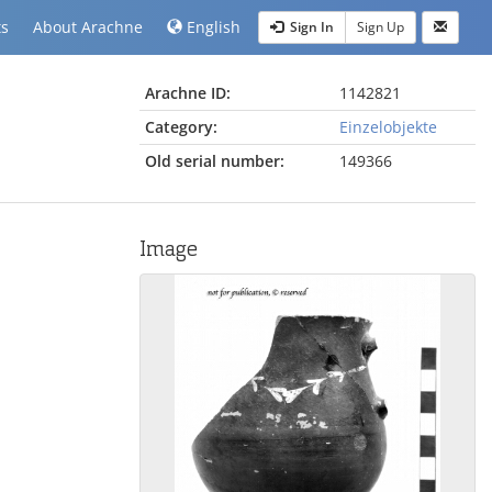
ts
About Arachne
English
Sign In
Sign Up
Arachne ID:
1142821
Category:
Einzelobjekte
Old serial number:
149366
Image