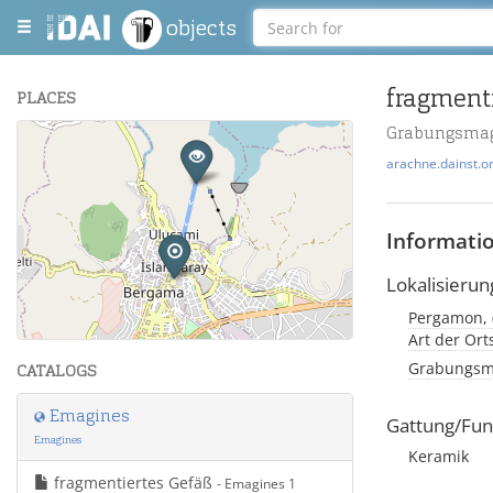
objects
fragment
PLACES
Grabungsmag
+
arachne.dainst.o
−
Informati
Lokalisierun
Leaflet
| Maps and Data ©
OpenStreetMap
.
Art der Or
Grabungsma
CATALOGS
Emagines
Gattung/Fun
Emagines
Keramik
fragmentiertes Gefäß
- Emagines 1