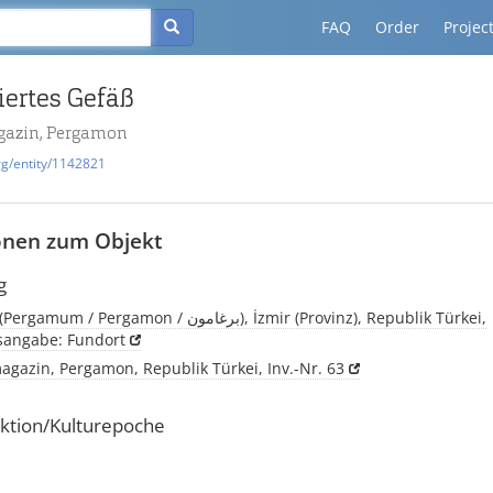
FAQ
Order
Projec
iertes Gefäß
azin, Pergamon
rg/entity/1142821
onen zum Objekt
g
Pergamon, (Pergamum / Pergamon / برغامون), İzmir (Provinz), Republik Türkei,
tsangabe: Fundort
gazin, Pergamon, Republik Türkei, Inv.-Nr. 63
ktion/Kulturepoche