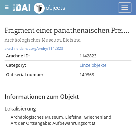
objects
Toggl
navig
Fragment einer panathenäischen Preisamphore mit Säule und Akanthusblatt
Archäologisches Museum, Elefsina
arachne.dainst.org/entity/1142823
Arachne ID:
1142823
Category:
Einzelobjekte
Old serial number:
149368
Informationen zum Objekt
Lokalisierung
Archäologisches Museum, Elefsina, Griechenland,
Art der Ortsangabe: Aufbewahrungsort