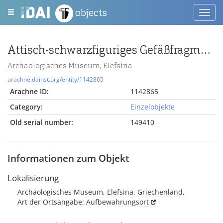
objects
Toggl
navig
Attisch-schwarzfiguriges Gefäßfragment mit Mann und Zepter und Frau mit Kranz
Archäologisches Museum, Elefsina
arachne.dainst.org/entity/1142865
Arachne ID:
1142865
Category:
Einzelobjekte
Old serial number:
149410
Informationen zum Objekt
Lokalisierung
Archäologisches Museum, Elefsina, Griechenland,
Art der Ortsangabe: Aufbewahrungsort