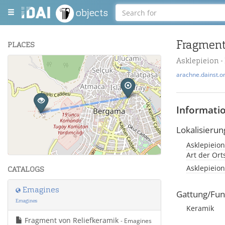
objects
Fragment
PLACES
Asklepieion 
+
arachne.dainst.o
−
Informati
Lokalisierun
Asklepieion
Leaflet
| Maps and Data ©
OpenStreetMap
.
Art der Or
Asklepieion
CATALOGS
Emagines
Gattung/Fun
Emagines
Keramik
Fragment von Reliefkeramik
- Emagines