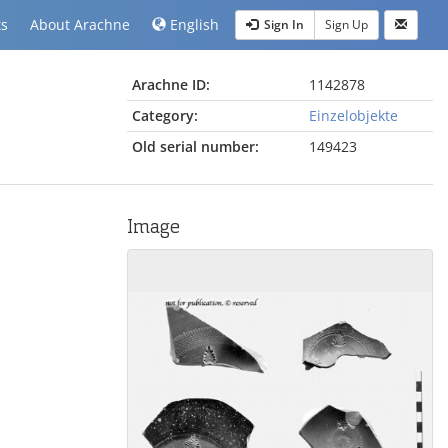
ts
About Arachne
English
Sign In
Sign Up
Arachne ID:
1142878
Category:
Einzelobjekte
Old serial number:
149423
Image