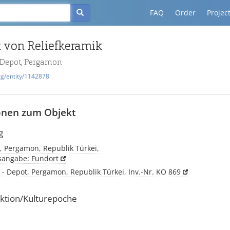
FAQ
Order
Projec
 von Reliefkeramik
- Depot, Pergamon
rg/entity/1142878
onen zum Objekt
g
, Pergamon, Republik Türkei,
tsangabe: Fundort
 - Depot, Pergamon, Republik Türkei, Inv.-Nr. KO 869
ktion/Kulturepoche