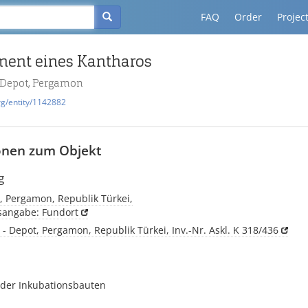
FAQ
Order
Projec
ment eines Kantharos
- Depot, Pergamon
rg/entity/1142882
onen zum Objekt
g
, Pergamon, Republik Türkei,
tsangabe: Fundort
 - Depot, Pergamon, Republik Türkei, Inv.-Nr. Askl. K 318/436
der Inkubationsbauten