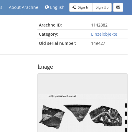
ts
About Arachne
English
Sign In
Sign Up
Arachne ID:
1142882
Category:
Einzelobjekte
Old serial number:
149427
Image