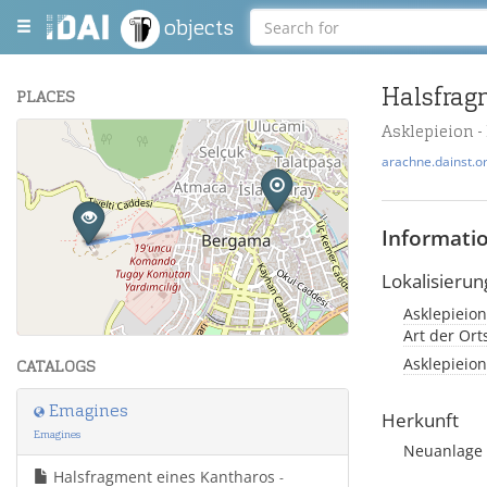
objects
Halsfrag
PLACES
Asklepieion 
+
arachne.dainst.o
−
Informati
Lokalisierun
Asklepieion
Leaflet
| Maps and Data ©
OpenStreetMap
.
Art der Or
Asklepieion
CATALOGS
Emagines
Herkunft
Emagines
Neuanlage 
Halsfragment eines Kantharos
-