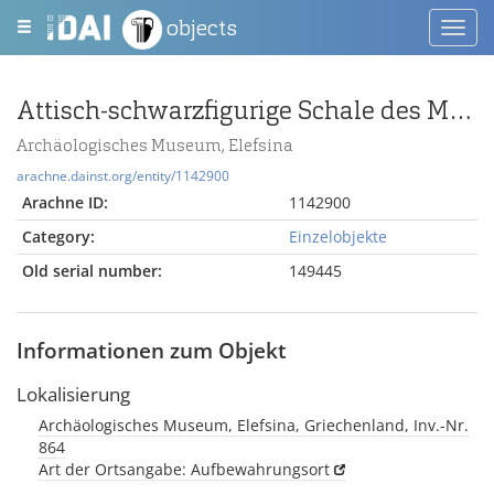
objects
Toggl
navig
Attisch-schwarzfigurige Schale des Malers von Eleusis 767 mit Eule und Jünglingen
Archäologisches Museum, Elefsina
arachne.dainst.org/entity/1142900
Arachne ID:
1142900
Category:
Einzelobjekte
Old serial number:
149445
Informationen zum Objekt
Lokalisierung
Archäologisches Museum, Elefsina, Griechenland, Inv.-Nr.
864
Art der Ortsangabe: Aufbewahrungsort